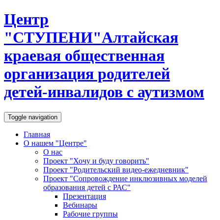
Центр
"
С
Т
У
П
Е
Н
И
"
Алтайская
краевая общественная
организация родителей
детей-инвалидов с аутизмом
Toggle navigation
Главная
О нашем "Центре"
О нас
Проект "Хочу и буду говорить"
Проект "Родительский видео-ежедневник"
Проект "Сопровождение инклюзивных моделей
образования детей с РАС"
Презентация
Вебинары
Рабочие группы