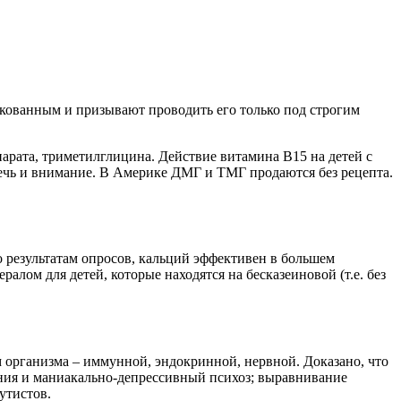
скованным и призывают проводить его только под строгим
парата, триметилглицина. Действие витамина В15 на детей с
речь и внимание. В Америке ДМГ и ТМГ продаются без рецепта.
о результатам опросов, кальций эффективен в большем
алом для детей, которые находятся на бесказеиновой (т.е. без
организма – иммунной, эндокринной, нервной. Доказано, что
ния и маниакально-депрессивный психоз; выравнивание
утистов.