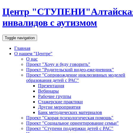
Центр "
С
Т
У
П
Е
Н
И
"
Алтайска
инвалидов с аутизмом
Toggle navigation
Главная
О нашем "Центре"
О нас
Проект "Хочу и буду говорить"
Проект "Родительский видео-ежедневник"
Проект "Сопровождение инклюзивных моделей
образования детей с РАС"
Презентация
Вебинары
Рабочие группы
Стажерские практики
Другие мероприятия
Банк методических материалов
Проект "Скорая психологическая помощь"
Проект "Социальное ориентирование семьи"
Проект "Ступени поддержки детей с РАС"