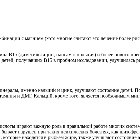
мбинации с магнием (хотя многие считают это лечение более ри
ина В15 (диметилглицин, пангамат кальция) и более нового пре
у детей, получавших В15 в пробном исследовании, улучшилась 
минералы, именно кальций и цинк, улучшают состояние детей. П
тамины и ДМГ. Кальций, кроме того, является необходимым минер
слоты играют важную роль в правильной работе многих систем 
 бывает нарушен при таких психических болезнях, как шизофре
 которые находятся в рыбьем жире, также улучшают состояние а