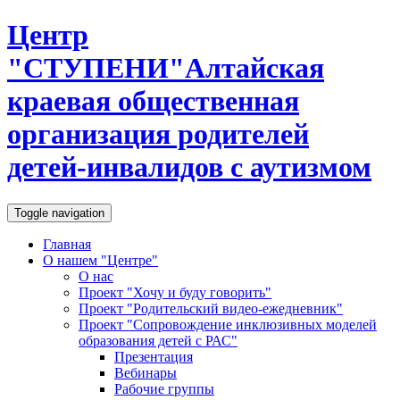
Центр
"
С
Т
У
П
Е
Н
И
"
Алтайская
краевая общественная
организация родителей
детей-инвалидов с аутизмом
Toggle navigation
Главная
О нашем "Центре"
О нас
Проект "Хочу и буду говорить"
Проект "Родительский видео-ежедневник"
Проект "Сопровождение инклюзивных моделей
образования детей с РАС"
Презентация
Вебинары
Рабочие группы