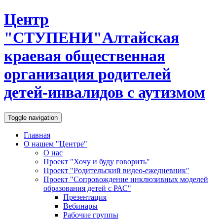
Центр
"
С
Т
У
П
Е
Н
И
"
Алтайская
краевая общественная
организация родителей
детей-инвалидов с аутизмом
Toggle navigation
Главная
О нашем "Центре"
О нас
Проект "Хочу и буду говорить"
Проект "Родительский видео-ежедневник"
Проект "Сопровождение инклюзивных моделей
образования детей с РАС"
Презентация
Вебинары
Рабочие группы